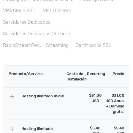
VPS Cloud SSD
VPS Offshore
Servidores Dedicados
Servidores Dedicados Offshore
RadioStreamPeru - Streaming
Certificados SSL
Producto/Servicio
Costo de
Recurring
Precio
Instalación
add
$31.00
$31.00
Hosting Ilimitado Inicial
USD
USD Anual
+ Dominio
gratis!
add
$5.40
$5.40
Hosting Ilimitado