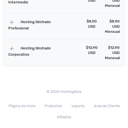
USD
USD
Intermedio
Mensual
add
$8.90
$8.90
Hosting Ilimitado
USD
USD
Profesional
Mensual
add
$12.90
$12.90
Hosting Ilimitado
USD
USD
Corporativo
Mensual
© 2026 HostingNice
Página de Inicio
Productos
soporte
Area de Cliente
Afiliados