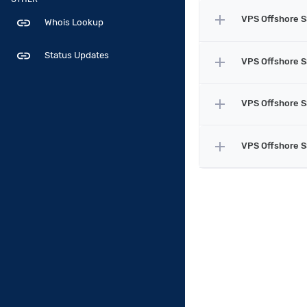
add
VPS Offshore 
link
Whois Lookup
link
Status Updates
add
VPS Offshore 
add
VPS Offshore 
add
VPS Offshore 