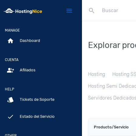
search
menu
MANAGE
home
Dashboard
Explorar pro
CUENTA
group_add
Afiliados
Hosting
Hosting S
Hosting Semi Dedicad
HELP
Servidores Dedicados
style
Tickets de Soporte
done
Estado del Servicio
Producto/Servicio
OTHER