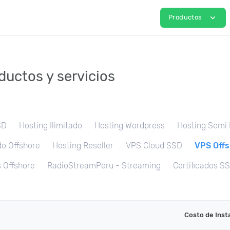
expand_more
Productos
ductos y servicios
SD
Hosting Ilimitado
Hosting Wordpress
Hosting Semi
o Offshore
Hosting Reseller
VPS Cloud SSD
VPS Offs
 Offshore
RadioStreamPeru - Streaming
Certificados S
Costo de Inst