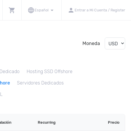
shopping_cart
language
arrow_drop_down
person
Español
Entrar a Mi Cuenta / Register
Moneda
 Dedicado
Hosting SSD Offshore
hore
Servidores Dedicados
SL
alación
Recurring
Precio